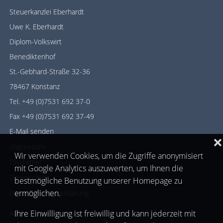
Steuerkanzlei Eberhardt
Uwe K. Eberhardt
Diplom-Volkswirt
Benediktenhof
St.-Gebhard-Straße 32-36
78467 Konstanz
Tel. +49 (0)7531 692 37-0
Fax +49 (0)7531 692 37-49
E-Mail senden
❌
Impressum
Wir verwenden Cookies, um die Zugriffe anonymisiert
Disclaimer
mit Google Analytics auszuwerten, um Ihnen die
Datenschutz
bestmögliche Benutzung unserer Homepage zu
ermöglichen.
Barrierefreiheitserklärung
Ihre Einwilligung ist freiwillig und kann jederzeit mit
AGB