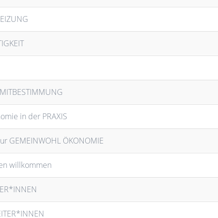
REIZUNG
TIGKEIT
E MITBESTIMMUNG
omie in der PRAXIS
nt zur GEMEINWOHL ÖKONOMIE
nen willkommen
TER*INNEN
EITER*INNEN