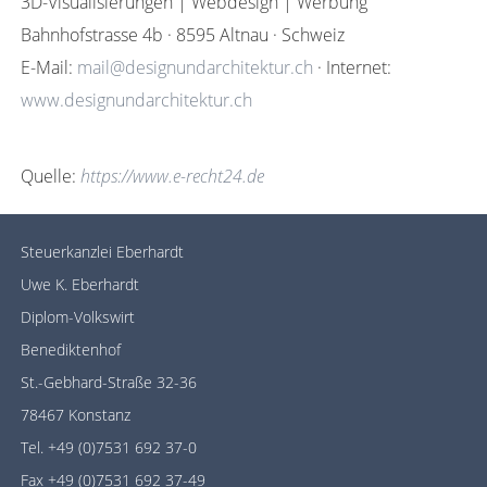
3D-Visualisierungen | Webdesign | Werbung
Bahnhofstrasse 4b · 8595 Altnau · Schweiz
E-Mail:
mail@designundarchitektur.ch
· Internet:
www.designundarchitektur.ch
Quelle:
https://www.e-recht24.de
Steuerkanzlei Eberhardt
Uwe K. Eberhardt
Diplom-Volkswirt
Benediktenhof
St.-Gebhard-Straße 32-36
78467 Konstanz
Tel. +49 (0)7531 692 37-0
Fax +49 (0)7531 692 37-49