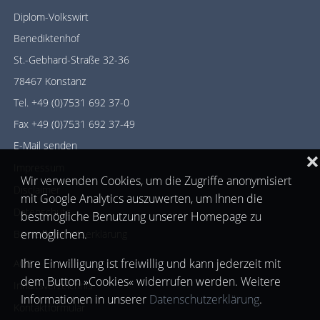
Diplom-Volkswirt
Benediktenhof
St.-Gebhard-Straße 32-36
78467 Konstanz
Tel. +49 (0)7531 692 37-0
Fax +49 (0)7531 692 37-49
E-Mail senden
❌
Impressum
Wir verwenden Cookies, um die Zugriffe anonymisiert
Disclaimer
mit Google Analytics auszuwerten, um Ihnen die
Datenschutz
bestmögliche Benutzung unserer Homepage zu
ermöglichen.
Barrierefreiheitserklärung
Ihre Einwilligung ist freiwillig und kann jederzeit mit
AGB
dem Button »Cookies« widerrufen werden. Weitere
Inhaltsverzeichnis
Informationen in unserer
Datenschutzerklärung
.
Kontaktformular