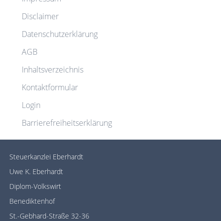
Disclaimer
Datenschutzerklärung
AGB
Inhaltsverzeichnis
Kontaktformular
Login
Barrierefreiheitserklärung
Steuerkanzlei Eberhardt
Uwe K. Eberhardt
Diplom-Volkswirt
Benediktenhof
St.-Gebhard-Straße 32-36