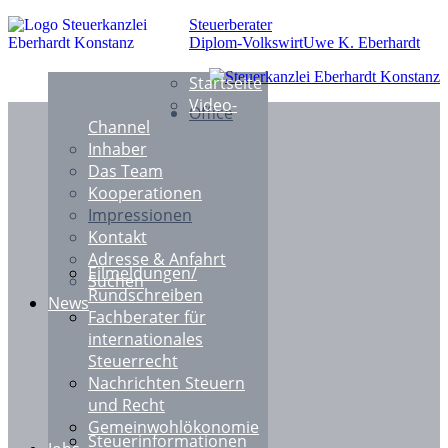
Steuerberater
Diplom-Volkswirt
Uwe K. Eberhardt
Startseite
Video-
Office
Channel
Inhaber
Das Team
Kooperationen
Impressionen
Kontakt
Adresse & Anfahrt
Eilmeldungen/
Suchen
Rundschreiben
News
Fachberater für
internationales
Steuerrecht
Nachrichten Steuern
und Recht
Gemeinwohlökonomie
Steuerinformationen