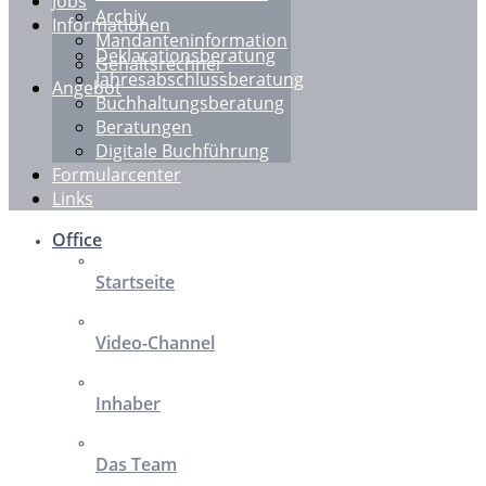
Jobs
Archiv
Informationen
Mandanteninformation
Deklarationsberatung
Gehaltsrechner
Jahresabschlussberatung
Angebot
Buchhaltungsberatung
Beratungen
Digitale Buchführung
Formularcenter
Links
Office
Startseite
Video-Channel
Inhaber
Das Team